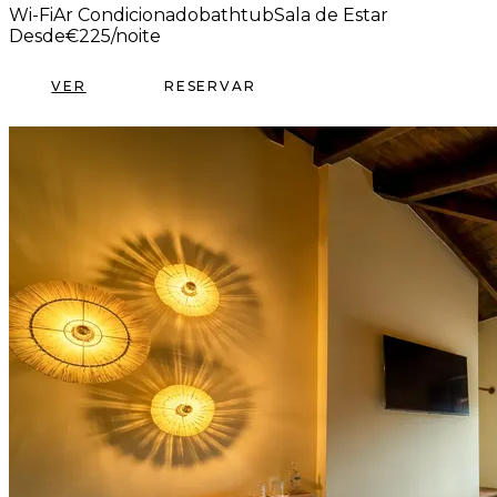
Wi-Fi
Ar Condicionado
bathtub
Sala de Estar
Desde
€
225
/noite
VER
RESERVAR