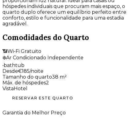
proporcionam luz natural. Ideal para casais ou
hóspedes individuais que procuram mais espaço, o
quarto duplo oferece um equilíbrio perfeito entre
conforto, estilo e funcionalidade para uma estadia
agradável.
Comodidades do Quarto
📶
Wi-Fi Gratuito
❄️
Ar Condicionado Independente
•
bathtub
Desde
€
185
/noite
Tamanho do quarto
38
m²
Máx. de hóspedes
2
Vista
Hotel
RESERVAR ESTE QUARTO
Garantia do Melhor Preço