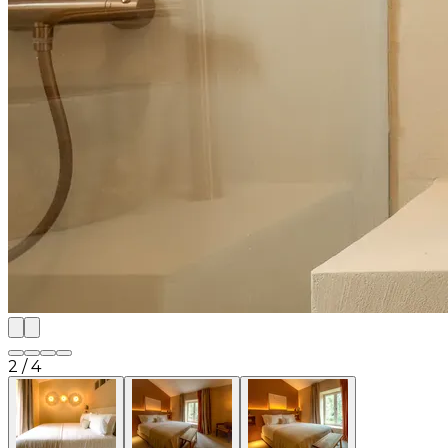
2
/
4