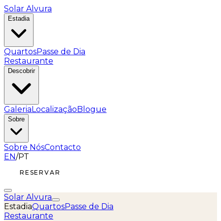
Solar Alvura
Estadia
Quartos
Passe de Dia
Restaurante
Descobrir
Galeria
Localização
Blogue
Sobre
Sobre Nós
Contacto
EN
/
PT
RESERVAR
Solar Alvura
Estadia
Quartos
Passe de Dia
Restaurante