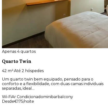
Apenas 4 quartos
Quarto Twin
42
m²
·
Até 2 hóspedes
Um quarto twin bem equipado, pensado para o
conforto e a flexibilidade, com duas camas individuais
separadas, ideal…
Wi-Fi
Ar Condicionado
minibar
balcony
Desde
€
175
/noite