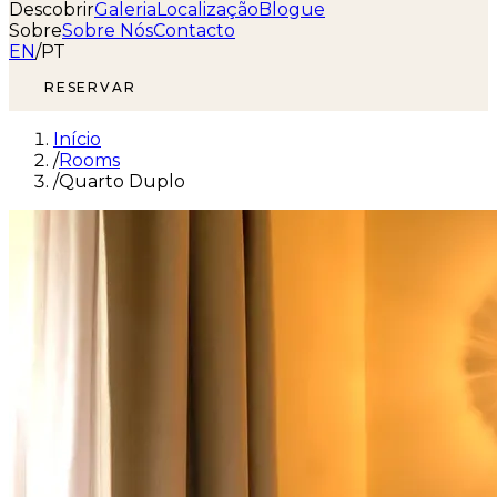
Descobrir
Galeria
Localização
Blogue
Sobre
Sobre Nós
Contacto
EN
/
PT
RESERVAR
Início
/
Rooms
/
Quarto Duplo